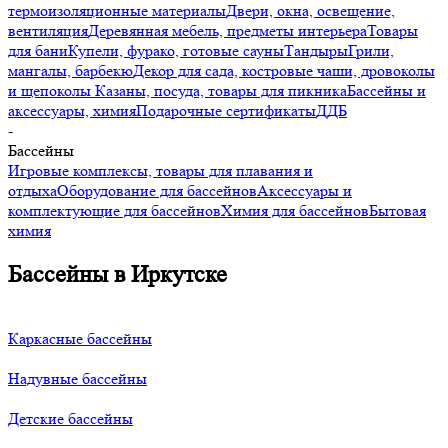
термоизоляционные материалы
Двери, окна, освещение,
вентиляция
Деревянная мебель, предметы интерьера
Товары
для бани
Купели, фурако, готовые сауны
Тандыры
Грили,
мангалы, барбекю
Декор для сада, костровые чаши, дровоколы
и щепоколы
Казаны, посуда, товары для пикника
Бассейны и
аксессуары, химия
Подарочные сертификаты
ДДБ
-
Бассейны
Игровые комплексы, товары для плавания и
отдыха
Оборудование для бассейнов
Аксессуары и
комплектующие для бассейнов
Химия для бассейнов
Бытовая
химия
Бассейны в Иркутске
Каркасные бассейны
Надувные бассейны
Детские бассейны