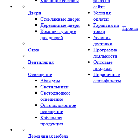
Клеющие составы
заказ на
сайте
Двери
Условия
Стеклянные двери
оплаты
Деревянные двери
Гарантия на
Произв
Комплектующие
товар
для дверей
Условия
доставки
Окна
Программа
лояльности
Вентиляция
Оптовые
продажи
Освещение
Подарочные
Абажуры
сертификаты
Светильники
Светодиодное
освещение
Оптоволоконное
освещение
Кабельная
продукция
Деревянная мебель