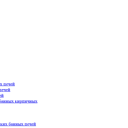
х печей
печей
ей
 банных кирпичных
ских банных печей