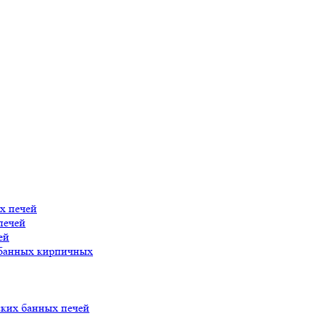
х печей
печей
ей
 банных кирпичных
ских банных печей