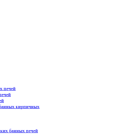
х печей
печей
ей
 банных кирпичных
ских банных печей